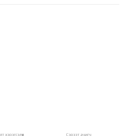
т хэрэгсэлүүд
Сэрээт ачигч