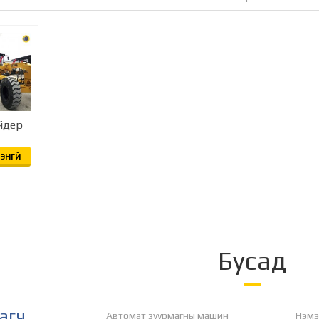
йдер
ЭНГҮЙ
Бусад
агч
Автомат зуурмагны машин
Нэмэл