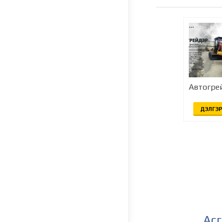
Автогре
ДЭЛГЭР
Асг