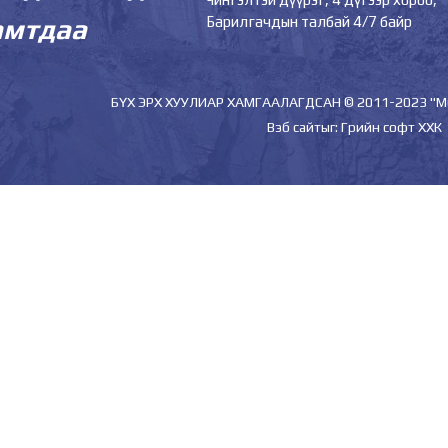
Барилгачдын талбай 4/7 байр
амтдаа
БҮХ ЭРХ ХУУЛИАР ХАМГААЛАГДСАН © 2011-2023 "
Вэб сайт
ыг:
Грийн софт ХХК
Дуудлагын төв