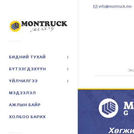
info@montruck.mn
БИДНИЙ ТУХАЙ
БҮТЭЭГДЭХҮҮН
Эк
ҮЙЛЧИЛГЭЭ
МЭДЭЭЛЭЛ
АЖЛЫН БАЙР
ХОЛБОО БАРИХ
Хөгжи