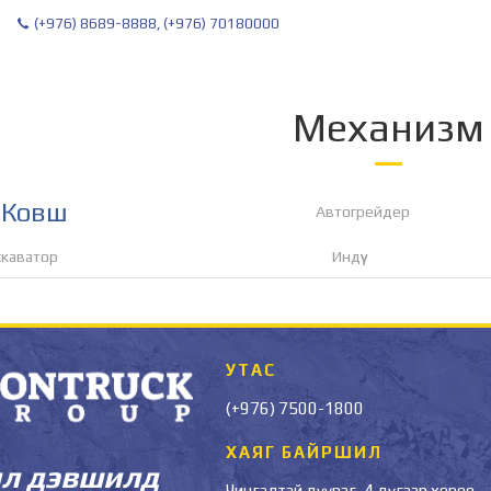
(+976) 8689-8888, (+976) 70180000
Механизм
Ковш
Автогрейдер
скаватор
Индүү
УТАС
(+976) 7500-1800
ХАЯГ БАЙРШИЛ
л дэвшилд
Чингэлтэй дүүрэг, 4 дүгээр хороо,