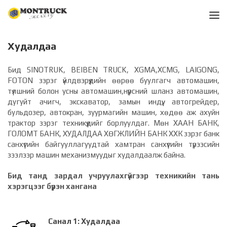
Худалдаа
Бид SINOTRUK, BEIBEN TRUCK, XGMA,XCMG, LAIGONG,
FOTON зэрэг үйлдвэрүүдийн өөрөө буулгагч автомашин,
түлшний болон усны автомашин,нүүрсний шланз автомашин,
дугуйт ачигч, экскаватор, замын индүү, автогрейдер,
бульдозер, автокран, зуурмагийн машин, хөдөө аж ахуйн
трактор зэрэг техникүүдийг борлуулдаг. Мөн ХААН БАНК,
ГОЛОМТ БАНК, ХУДАЛДАА ХӨГЖЛИЙН БАНК ХХК зэрэг банк
санхүүгийн байгууллагуудтай хамтран санхүүгийн түрээсийн
зээлээр машин механизмуудыг худалдаалж байна.
Бид танд зардал учруулахгүйгээр техникийн тань
хэрэгцээг бүрэн хангана
Санал 1: Худалдаа