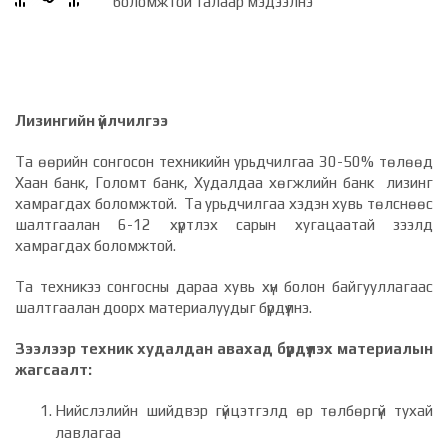
боломжтой талаар мэдээлнэ
Лизингийн үйлчилгээ
Та өөрийн сонгосон техникийн урьдчилгаа 30-50% төлөөд
Хаан банк, Голомт банк, Худалдаа хөгжлийн банк лизинг
хамрагдах боломжтой. Та урьдчилгаа хэдэн хувь төлснөөс
шалтгаалан 6-12 хүртлэх сарын хугацаатай зээлд
хамрагдах боломжтой.
Та техникээ сонгосны дараа хувь хүн болон байгууллагаас
шалтгаалан доорх материалуудыг бүрдүүлнэ.
Зээлээр техник худалдан авахад бүрдүүлэх материалын
жагсаалт:
Нийслэлийн шийдвэр гүйцэтгэлд өр төлбөргүй тухай
лавлагаа