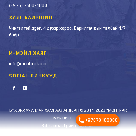
(+976) 7500-1800
ХАЯГ БАЙРШИЛ
Чингэлтэй дүүрэг, 4 дүгээр хороо, Барилгачдын талбай 4/7
байр
И-МЭЙЛ ХАЯГ
info@montruck.mn
SOCIAL ЛИНКҮҮД
БҮХ ЭРХ ХУУЛИАР ХАМГААЛАГДСАН © 2011-2023 "МОНТРАК
МАЙНИНГ" ХХК
+97670180000
Вэб сайт
ыг:
Грийн софт ХХК