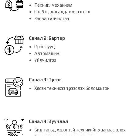
Техник, механизм
Сэлбэг, дагалдах хэрэгсэл
Засвар үйлчилгээ
Санал 2: Бартер
Орон сууц
Автомашин
Үйлчилгээ
Санал 3: Түрээс
Хүссэн техникээ түрээслэх боломжтой
Санал 4: Зуучлал
Бид таньд хэрэгтэй техникийг хаанаас олох