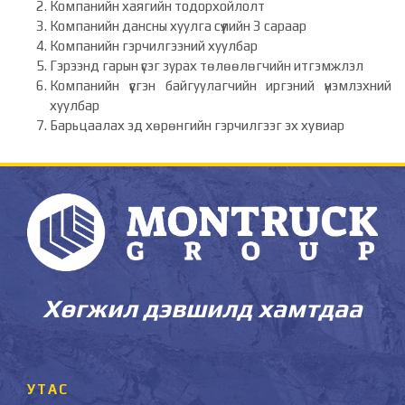
Компанийн хаягийн тодорхойлолт
Компанийн дансны хуулга сүүлийн 3 сараар
Компанийн гэрчилгээний хуулбар
Гэрээнд гарын үсэг зурах төлөөлөгчийн итгэмжлэл
Компанийн үүсгэн байгуулагчийн иргэний үнэмлэхний
хуулбар
Барьцаалах эд хөрөнгийн гэрчилгээг эх хувиар
Хөгжил дэвшилд хамтдаа
УТАС