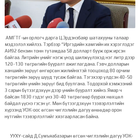
АМГТГ-ын орлогч дарга Ц.Эрдэнэбаяр шатахууны талаар
мэдээлэл хийлээ. Тэрбээр “Иргэдийн хамгийн их хэрэглэдэг
АИ92 бензин тонн тутамдаа 58 долларт бууж орж ирсэн
байгаа. Литрийн үнийг нэгж үнэд шилжүүлэхэд нэг литр дээр
120-130 төгрөгийн бууралт ажиглагдана. Гэвч долларын
ханшийн зөрүүг өнгөрсөн жилийнхтэй тооцоход 80 орчим
төгрөгийн зөрүү шууд тусаж байгаа. Тэгэхээр үлдсэн 40-50
төгрөгийн үнийн зөрүүг бид буулгана. Тодорхой хэмжээний
3 сарын бүтээгдэхүүн дээр үнийн бууралт хийнэ. Ямар ч
байсан 1830 гэдэг үнэ 30-40 төгрөгөөр буурах нөхцөл
байдал үүснэ гэсэн үг. Мөн бүтээгдэхүүн тээвэрлэлтийн
хүрээнд УОК-оос өгсөн чиглэлийн дагуу өнөөдөр орон
нутгийн тээвэрлэлтийг хязгаарласан байна.
УУХҮ-сайд Д.Сумъяабазарын өгсөн чиглэлийн дагуу УОК-