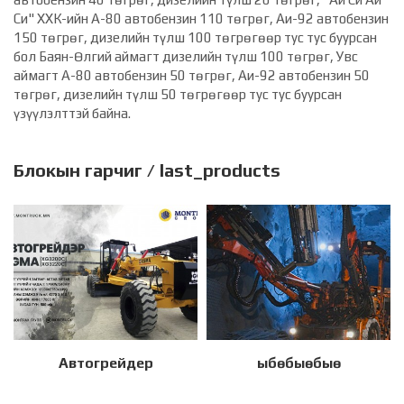
Си" ХХК-ийн А-80 автобензин 110 төгрөг, Аи-92 автобензин
150 төгрөг, дизелийн түлш 100 төгрөгөөр тус тус буурсан
бол Баян-Өлгий аймагт дизелийн түлш 100 төгрөг, Увс
аймагт А-80 автобензин 50 төгрөг, Аи-92 автобензин 50
төгрөг, дизелийн түлш 50 төгрөгөөр тус тус буурсан
үзүүлэлттэй байна.
Блокын гарчиг / last_products
Автогрейдер
ыбөбыөбыө
Дэлгэрэнгүй
Дэлгэрэнгүй