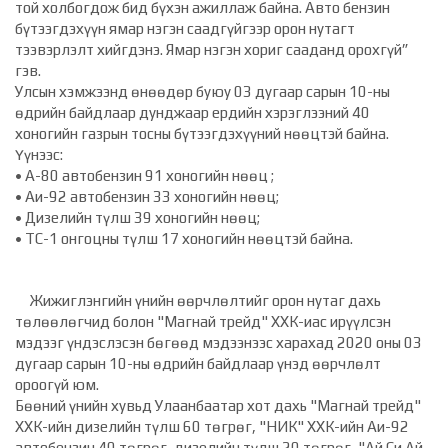
той холбогдож бид бүхэн ажиллаж байна. Авто бензин
бүтээгдэхүүн ямар нэгэн саадгүйгээр орон нутагт
тээвэрлэлт хийгдэнэ. Ямар нэгэн хориг сааданд орохгүй”
гэв.
Улсын хэмжээнд өнөөдөр буюу 03 дугаар сарын 10-ны
өдрийн байдлаар дунджаар ердийн хэрэглээний 40
хоногийн газрын тосны бүтээгдэхүүний нөөцтэй байна.
Үүнээс:
• А-80 автобензин 91 хоногийн нөөц ;
• Аи-92 автобензин 33 хоногийн нөөц;
• Дизелийн түлш 39 хоногийн нөөц;
• ТС-1 онгоцны түлш 17 хоногийн нөөцтэй байна.
Жижиглэнгийн үнийн өөрчлөлтийг орон нутаг дахь
төлөөлөгчид болон "Магнай трейд" ХХК-иас ирүүлсэн
мэдээг үндэслэсэн бөгөөд мэдээнээс харахад 2020 оны 03
дугаар сарын 10-ны өдрийн байдлаар үнэд өөрчлөлт
ороогүй юм.
Бөөний үнийн хувьд Улаанбаатар хот дахь "Магнай трейд"
ХХК-ийн дизелийн түлш 60 төгрөг, "НИК" ХХК-ийн Аи-92
автобензин 40 төгрөг, дизелийн түлш 20 төгрөг, "Ай Си Ай