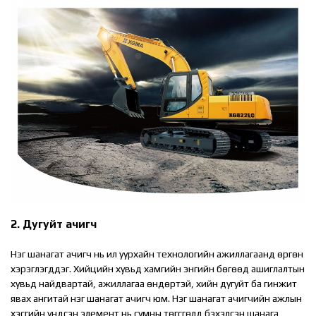
2. Дугуйт ачигч
Нэг шанагат ачигч нь ил уурхайн технологийн ажиллагаанд өргөн
хэрэглэгддэг. Хийцийн хувьд хамгийн энгийн бөгөөд ашиглалтын
хувьд найдвартай, ажиллагаа өндөртэй, хийн дугуйт ба гинжит
явах ангитай нэг шанагат ачигч юм. Нэг шанагат ачигчийн ажлын
хэсгийн үндсэн элемент нь сумны төгсгөлд бэхэлсэн шанага