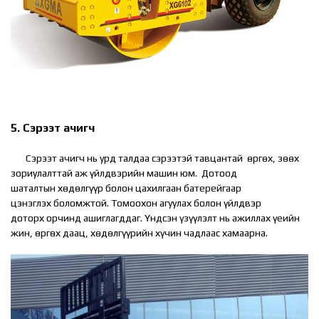
5. Сэрээт ачигч
Сэрээт ачигч нь урд талдаа сэрээтэй тавцантай өргөх, зөөх
зориулалттай аж үйлдвэрийн машин юм. Дотоод
шаталтын хөдөлгүүр болон цахилгаан батерейгаар
цэнэглэх боломжтой. Томоохон агуулах болон үйлдвэр
доторх орчинд ашиглагддаг. Үндсэн үзүүлэлт нь ажиллах үеийн
жин, өргөх даац, хөдөлгүүрийн хүчин чадлаас хамаарна.