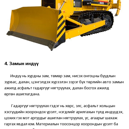
4. Замын индүү
Индүү нь хурдны зам, төмөр зам, нисэх онгоцны буудлын
зурвас, далан, цэнгэлдэх хүрээлэн зэрэг бүх төрлийн авто замын
ажилд асфальт гадаргууг нягтруулах, далан босгох ажилд
өргөн ашиглагдана.
Гадаргууг нягтруулах гэдэг нь хөрс, элс, асфальт хольцын
хэсгүүдийн хоорондох үрэлт, нэгдлийг арилгахын тулд индүүдэх,
цохих гэх мэт аргуудыг ашиглан нягтруулах, ус, агаарыг шахаж
гаргах явдал юм. Материалын тоосонцор хоорондын үрэлт ба