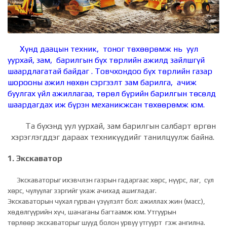
Хүнд даацын техник, тоног төхөөрөмж нь уул
уурхай, зам, барилгын бүх төрлийн ажилд зайлшгүй
шаардлагатай байдаг . Товчхондоо бүх төрлийн газар
шорооны ажил нөхөн сэргээлт зам барилга, ачиж
буулгах үйл ажиллагаа, төрөл бүрийн барилгын төсөлд
шаардагдах иж бүрэн механикжсан төхөөрөмж юм.
Та бүхэнд уул уурхай, зам барилгын салбарт өргөн
хэрэглэгддэг дараах техникүүдийг танилцуулж байна.
1. Экскаватор
Экскаваторыг ихэвчлэн газрын гадаргаас хөрс, нүүрс, лаг, сул
хөрс, чулуулаг зэргийг ухаж ачихад ашигладаг.
Экскаваторын чухал гурван үзүүлэлт бол: ажиллах жин (масс),
хөдөлгүүрийн хүч, шанаганы багтаамж юм. Утгуурын
төрлөөр экскаваторыг шууд болон урвуу утгуурт гэж ангилна.