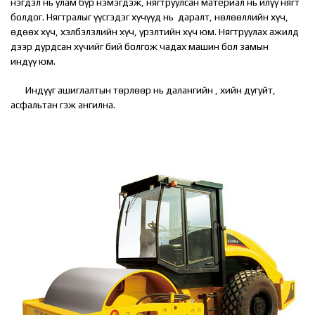
нэгдэл нь улам бүр нэмэгдэж, нягтруулсан материал нь илүү нягт
болдог.
Нягтралыг үүсгэдэг хүчүүд нь даралт, нөлөөллийн хүч,
өдөөх хүч, хэлбэлзлийн хүч, үрэлтийн хүч юм. Нягтруулах ажилд
дээр дурдсан хүчийг бий болгож чадах машин бол замын
индүү юм.
Индүүг ашиглалтын төрлөөр нь далангийн , хийн дугуйт,
асфальтан гэж ангилна.