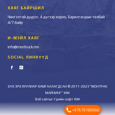
ХАЯГ БАЙРШИЛ
Чингэлтэй дүүрэг, 4 дүгээр хороо, Барилгачдын талбай
4/7 байр
И-МЭЙЛ ХАЯГ
info@montruck.mn
SOCIAL ЛИНКҮҮД
БҮХ ЭРХ ХУУЛИАР ХАМГААЛАГДСАН © 2011-2023 "МОНТРАК
МАЙНИНГ" ХХК
Вэб сайт
ыг:
Грийн софт ХХК
+97670180000
Дуудлагын төв