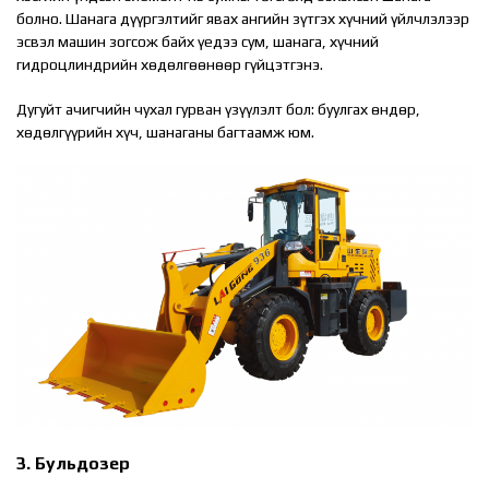
болно. Шанага дүүргэлтийг явах ангийн зүтгэх хүчний үйлчлэлээр
эсвэл машин зогсож байх үедээ сум, шанага, хүчний
гидроцлиндрийн хөдөлгөөнөөр гүйцэтгэнэ.
Дугуйт ачигчийн чухал гурван үзүүлэлт бол: буулгах өндөр,
хөдөлгүүрийн хүч, шанаганы багтаамж юм.
3. Бульдозер