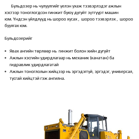
Бульдозер нь чулуулгийг үелэн ухаж тээвэрлэдэг ажлын
хэсгээр тоноглогдсон гинжит буюу дугуйт зүтгүүрт машин
юм. Үндсэн үйлдлүүд нь шороо хусах , шороо тээвэрлэх , шороо
буулгах юм.
Бульдозерийг
Явах ангийн төрлөөр нь гинжит болон хийн дугуйт
Ажлын хэсгийн удирдлагаар нь механик (канатан) ба
гидравлик удирдлагатай
Ажлын тоноглолын хийцээр нь эргэдэггүй, эргэдэг, универсал,
тусгай хийцтэй гэж ангилна.