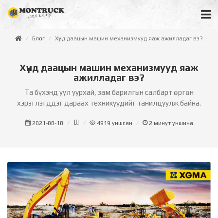
Блог
Хүнд даацын машин механизмууд яаж ажилладаг вэ?
Хүнд даацын машин механизмууд яаж
ажилладаг вэ?
Та бүхэнд уул уурхай, зам барилгын салбарт өргөн
хэрэглэгддэг дараах техникүүдийг танилцуулж байна.
2021-08-18
4919
уншсан
2
минут уншина