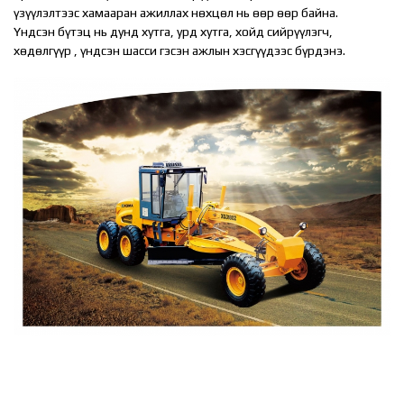
үзүүлэлтээс хамааран ажиллах нөхцөл нь өөр өөр байна.
Үндсэн бүтэц нь дунд хутга, урд хутга, хойд сийрүүлэгч,
хөдөлгүүр , үндсэн шасси гэсэн ажлын хэсгүүдээс бүрдэнэ.